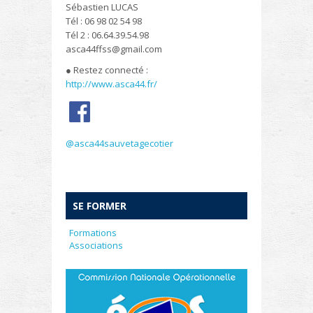
Sébastien LUCAS
Tél : 06 98 02 54 98
Tél 2 : 06.64.39.54.98
asca44ffss@gmail.com
● Restez connecté :
http://www.asca44.fr/
@asca44sauvetagecotier
SE FORMER
Formations
Associations